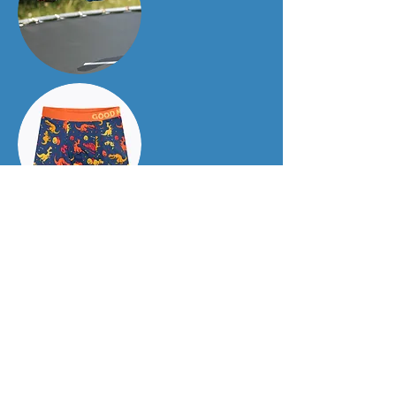
Wil je zelf metalen veren gaan
zoeken? Vraag de meester of
juf om het
doe-blad 'Veren
vind je overal'.
D O E - B L A D