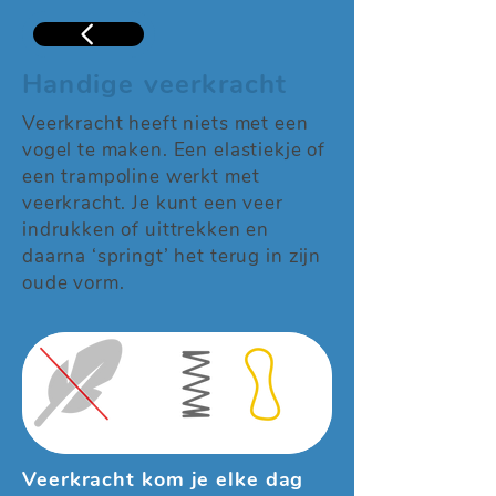
Handige veerkracht
Veerkracht heeft niets met een
vogel te maken. Een elastiekje of
een trampoline werkt met
veerkracht. Je kunt een veer
indrukken of uittrekken en
daarna ‘springt’ het terug in zijn
oude vorm.
Veerkracht kom je elke dag