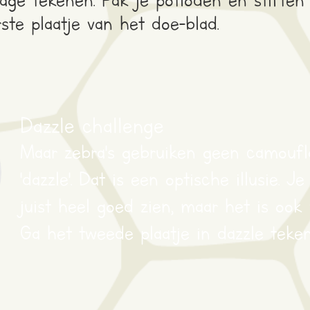
ste plaatje van het doe-blad.
Dazzle challenge
Maar zebra's gebruiken geen camoufl
'dazzle'. Dat is een optische illusie. J
juist heel goed zien, maar het is ook
Ga het tweede plaatje in dazzle teken