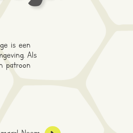
ge is een
mgeving. Als
n patroon
n maar! Neem