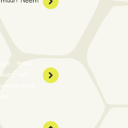
age , maar
e kunt het
 verwarrend.
en.