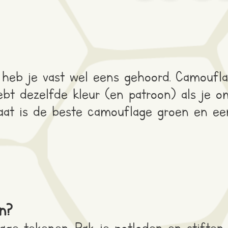
heb je vast wel eens gehoord. Camoufla
ebt dezelfde kleur (en patroon) als je o
taat is de beste camouflage groen en ee
n?
age tekenen. Pak je potloden en stifte