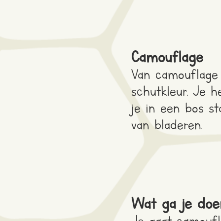
Camouflage
Van camouflage 
schutkleur. Je h
je in een bos s
van bladeren.
Wat ga je doe
Je gaat camoufl